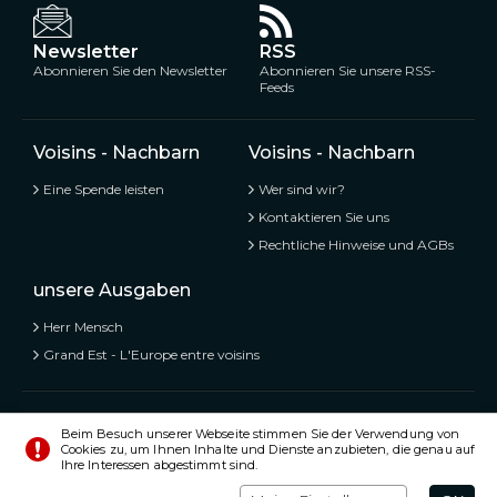
Newsletter
RSS
Abonnieren Sie den Newsletter
Abonnieren Sie unsere RSS-
Feeds
Voisins - Nachbarn
Voisins - Nachbarn
Eine Spende leisten
Wer sind wir?
Kontaktieren Sie uns
Rechtliche Hinweise und AGBs
unsere Ausgaben
Herr Mensch
Grand Est - L'Europe entre voisins
Voisins - Nachbarn,
Kostenlose und geteilte Informationen
Beim Besuch unserer Webseite stimmen Sie der Verwendung von
Cookies zu, um Ihnen Inhalte und Dienste anzubieten, die genau auf
© Alle Rechte vorbehalten 2020 - 2026
Ihre Interessen abgestimmt sind.
Einstellungen
Impressum