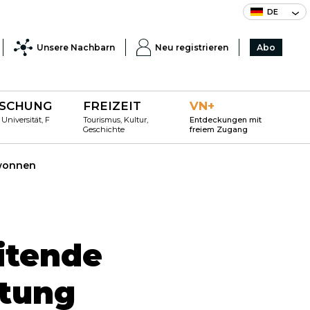
DE
Unsere Nachbarn
Neu registrieren
Abo
SCHUNG
FREIZEIT
VN+
 Universität, F
Tourismus, Kultur,
Entdeckungen mit
Geschichte
freiem Zugang
ewonnen
itende
utung