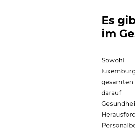
Es gi
im Ge
Sowohl
luxembur
gesamten 
darauf
Gesundh
Herau
Personalbe