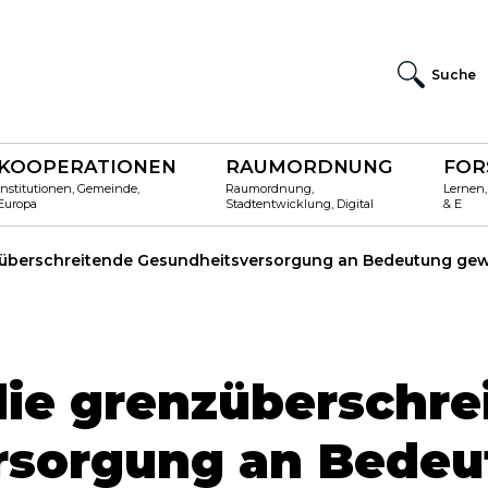
Suche
KOOPERATIONEN
RAUMORDNUNG
FOR
Institutionen, Gemeinde,
Raumordnung,
Lernen,
Europa
Stadtentwicklung, Digital
& E
enzüberschreitende Gesundheitsversorgung an Bedeutung g
 die grenzüberschre
rsorgung an Bede