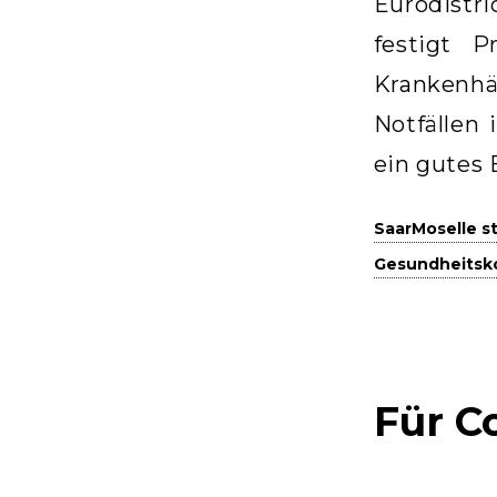
Eurodistr
festigt P
Krankenh
Notfällen 
ein gutes 
SaarMoselle s
Gesundheitsko
Für C