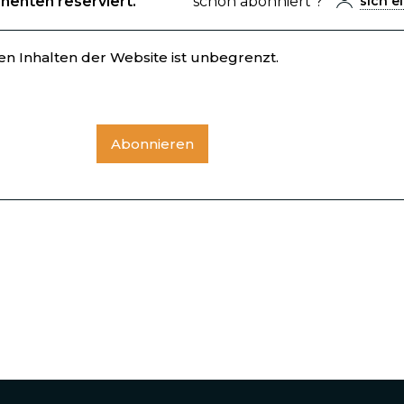
nnenten reserviert.
schon abonniert ?
sich e
n Inhalten der Website ist unbegrenzt.
Abonnieren