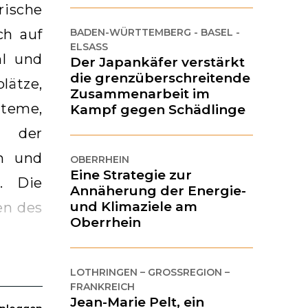
rische
BADEN-WÜRTTEMBERG - BASEL -
ch auf
ELSASS
hl und
Der Japankäfer verstärkt
die grenzüberschreitende
lätze,
Zusammenarbeit im
eme,
Kampf gegen Schädlinge
 der
en und
OBERRHEIN
Eine Strategie zur
. Die
Annäherung der Energie-
und Klimaziele am
en des
Oberrhein
LOTHRINGEN – GROSSREGION – F
RANKREICH
Jean-Marie Pelt, ein