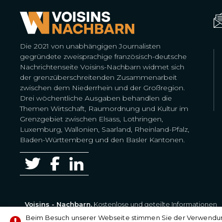
Die 2021 von unabhängigen Journalisten
gegründete zweisprachige französisch-deutsche
Nachrichtenseite Voisins-Nachbarn widmet sich
der grenzüberschreitenden Zusammenarbeit
zwischen dem Niederrhein und der Großregion.
Drei wöchentliche Ausgaben behandlen die
Themen Wirtschaft, Raumordnung und Kultur im
Grenzgebiet zwischen Elsass, Lothringen,
Luxemburg, Wallonien, Saarland, Rheinland-Pfalz,
Baden-Württemberg und den Basler Kantonen.
Voisins - Nachbarn,
Kostenlose und geteilte Informationen
© Alle Rechte vorbehalten 2020 - 2026
Beim Besuch unserer Webseite stimmen Sie der Verwendung 