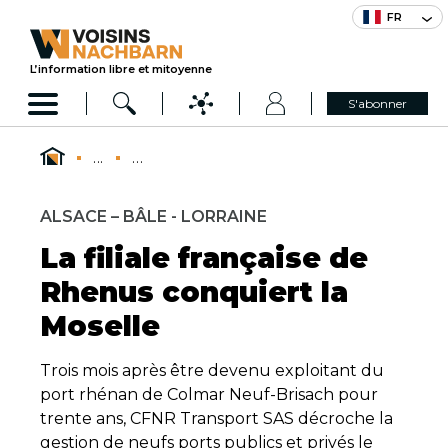
FR
L’information libre et mitoyenne
S'abonner
...
...
ALSACE – BÂLE - LORRAINE
La filiale française de
Rhenus conquiert la
Moselle
Trois mois après être devenu exploitant du
port rhénan de Colmar Neuf-Brisach pour
trente ans, CFNR Transport SAS décroche la
gestion de neufs ports publics et privés le