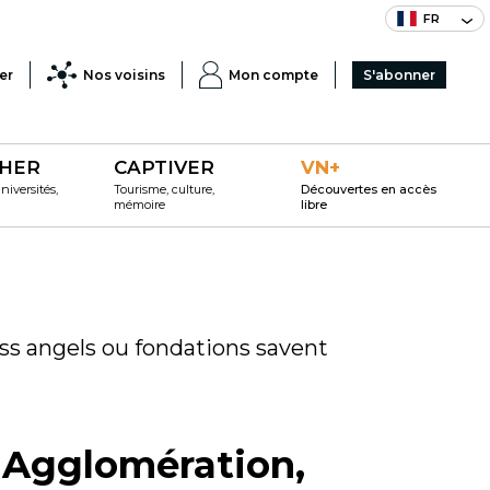
FR
er
Nos voisins
Mon compte
S'abonner
HER
CAPTIVER
VN+
iversités,
Tourisme, culture,
Découvertes en accès
mémoire
libre
ss angels ou fondations savent
 Agglomération,