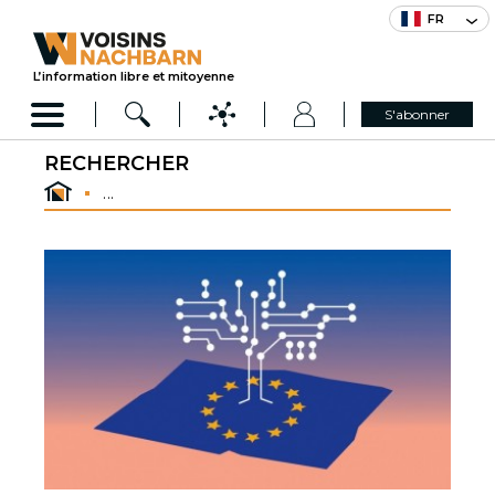
FR
L’information libre et mitoyenne
S'abonner
RECHERCHER
...