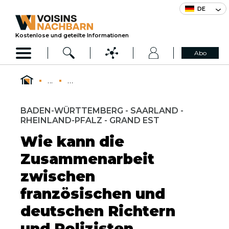
DE
Kostenlose und geteilte Informationen
Abo
...
...
BADEN-WÜRTTEMBERG - SAARLAND -
RHEINLAND-PFALZ - GRAND EST
Wie kann die
Zusammenarbeit
zwischen
französischen und
deutschen Richtern
und Polizisten