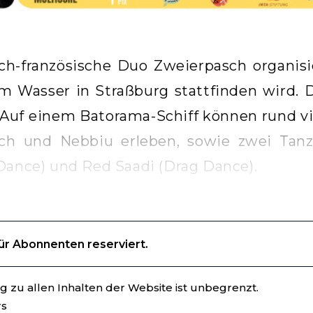
ch-französische Duo Zweierpasch organisie
m Wasser in Straßburg stattfinden wird. D
 Auf einem Batorama-Schiff können rund v
ch und Nebbiu erleben, sowie zwei Tanz
Dance) und Red Saadi (Drag Dance).
für Abonnenten reserviert.
 zu allen Inhalten der Website ist unbegrenzt.
rs