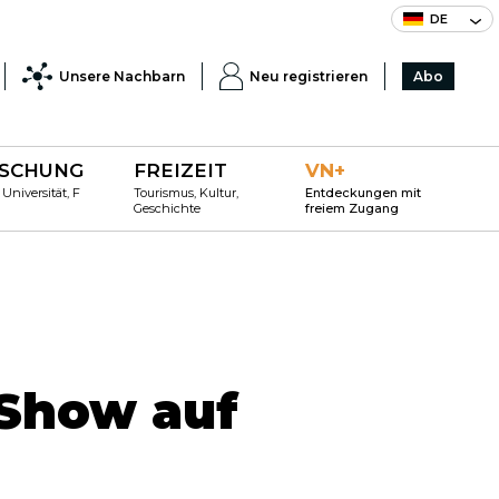
DE
Unsere Nachbarn
Neu registrieren
Abo
SCHUNG
FREIZEIT
VN+
 Universität, F
Tourismus, Kultur,
Entdeckungen mit
Geschichte
freiem Zugang
-Show auf