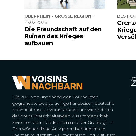
OBERRHEIN - GROSSE REGION
-
BEST O
Grenz
27.02.2026
Die Freundschaft auf den
Krieg
Ruinen des Krieges
Versö
aufbauen
Die 2021 von unabhängigen Journalisten
gegründete zweisprachige französisch-deutsche
Nachrichtenseite Voisins-Nachbarn widmet sich
der grenzüberschreitenden Zusammenarbeit
zwischen dem Niederrhein und der Großregion.
Drei wöchentliche Ausgaben behandlen die
Themen Wirtschaft, Raumordnung und Kultur im