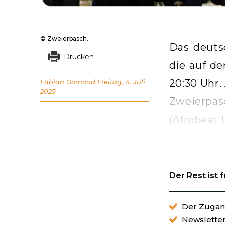
© Zweierpasch.
Das deuts
Drucken
die auf de
20:30 Uhr.
Fabian Gomond
Freitag, 4. Juli
2025
Zweierpas
(Afrobeat 
Der Rest ist 
Der Zugang
Newslette