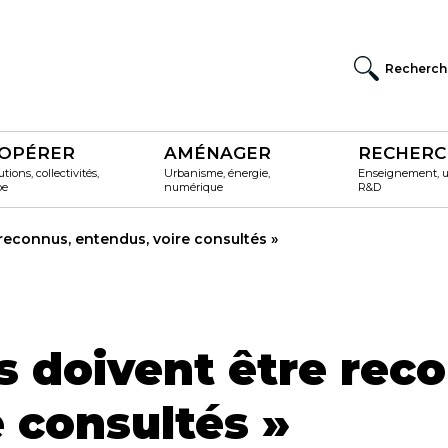
Recherch
OPÉRER
AMÉNAGER
RECHERC
utions, collectivités,
Urbanisme, énergie,
Enseignement, un
pe
numérique
R&D
 reconnus, entendus, voire consultés »
rs doivent être rec
 consultés »