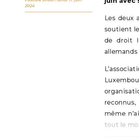
juin avec
2024
Les deux a
soutient l
de droit 
allemands 
L’associat
Luxembour
organisati
reconnus, 
même n’ait
tout le mo