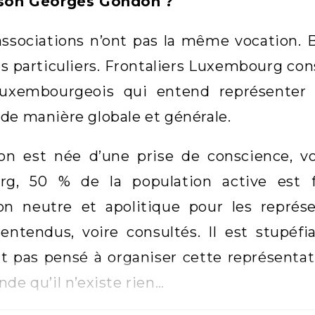
 son Georges Gondon
?
ssociations n’ont pas la même vocation. Bas
es particuliers. Frontaliers Luxembourg cons
luxembourgeois qui entend représenter le
de manière globale et générale.
ion est née d’une prise de conscience, vo
g, 50 % de la population active est fro
on neutre et apolitique pour les représe
entendus, voire consultés. Il est stupéfi
 pas pensé à organiser cette représentati
nde qu’il n’existe rien…