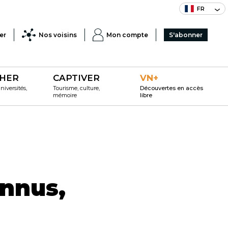
FR
er
Nos voisins
Mon compte
S'abonner
HER
CAPTIVER
VN+
iversités,
Tourisme, culture,
Découvertes en accès
mémoire
libre
onnus,