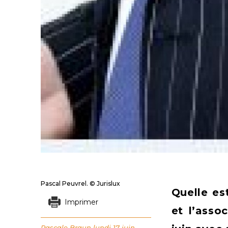
Pascal Peuvrel. © Jurislux
Quelle es
Imprimer
et l’asso
Pascale Braun
lundi 17 juin