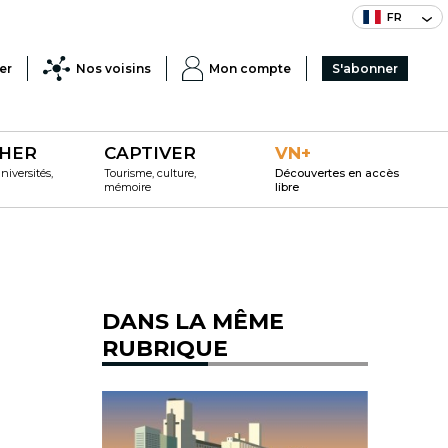
FR
er
Nos voisins
Mon compte
S'abonner
HER
CAPTIVER
VN+
iversités,
Tourisme, culture,
Découvertes en accès
mémoire
libre
DANS LA MÊME
RUBRIQUE