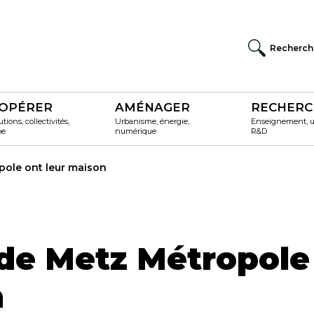
Recherch
OPÉRER
AMÉNAGER
RECHERC
utions, collectivités,
Urbanisme, énergie,
Enseignement, un
pe
numérique
R&D
pole ont leur maison
s de Metz Métropole
n