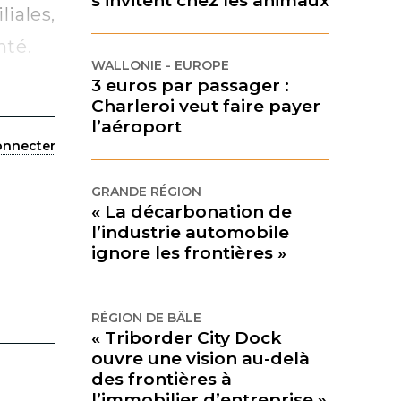
s’invitent chez les animaux
liales,
nté.
WALLONIE - EUROPE
3 euros par passager :
Charleroi veut faire payer
l’aéroport
onnecter
GRANDE RÉGION
« La décarbonation de
l’industrie automobile
ignore les frontières »
RÉGION DE BÂLE
« Triborder City Dock
ouvre une vision au-delà
des frontières à
l’immobilier d’entreprise »