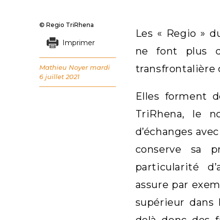
© Regio TriRhena
Les « Regio » d
Imprimer
ne font plus 
transfrontalière
Mathieu Noyer
mardi
6 juillet 2021
Elles forment d
TriRhena, le n
d’échanges avec 
conserve sa pr
particularité 
assure par exem
supérieur dans 
delà donc des f