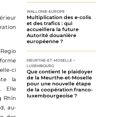
WALLONIE-EUROPE
Multiplication des e-colis
érieur
et des trafics : qui
ation
accueillera la future
Autorité douanière
européenne ?
 Regio
-forme
MEURTHE-ET-MOSELLE –
LUXEMBOURG
lle-ci
Que contient le plaidoyer
de la Meurthe-et-Moselle
nte la
pour une nouvelle étape
. Elle
de la coopération franco-
luxembourgeoise ?
g Rhin
d, au-
on des