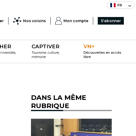
FR
er
Nos voisins
Mon compte
S'abonner
HER
CAPTIVER
VN+
iversités,
Tourisme, culture,
Découvertes en accès
mémoire
libre
DANS LA MÊME
RUBRIQUE