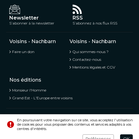
Newsletter
RSS
S’abonner à la newsletter
S’abonnez à nos flux RSS
Voisins - Nachbarn
Voisins - Nachbarn
Faire un don
Qui sommes-nous ?
Contactez-nous
Mentions légales et CGV
Nos éditions
Monsieur l'Homme
Grand Est - L'Europe entre voisins
Voisins - Nachbarn,
L’information libre et mitoyenne
En poursuivant votre navigation sur ce site, vous acceptez l'utilisation
de cookies pour vous proposer des contenus et services adaptés à vos
© Tous droits réservés 2020 - 2026
centres d'intérêts.
Préférences
Crédits
Préférences
OK