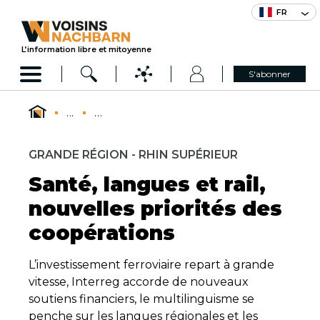
FR
L’information libre et mitoyenne
S'abonner
...
...
GRANDE RÉGION - RHIN SUPÉRIEUR
Santé, langues et rail,
nouvelles priorités des
coopérations
L’investissement ferroviaire repart à grande
vitesse, Interreg accorde de nouveaux
soutiens financiers, le multilinguisme se
penche sur les langues régionales et les