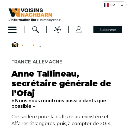
FR
L’information libre et mitoyenne
S'abonner
...
...
FRANCE-ALLEMAGNE
Anne Tallineau,
secrétaire générale de
l’Ofaj
« Nous nous montrons aussi aidants que
possible »
Conseillère pour la culture au ministère et
Affaires étrangères, puis, à compter de 2014,