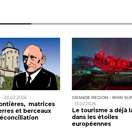
F
-
20.02.2026
GRANDE REGION - RHIN SU
rontières, matrices
-
13.02.2026
Le tourisme a déjà l
erres et berceaux
dans les étoiles
réconciliation
européennes