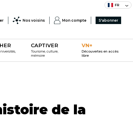
FR
er
Nos voisins
Mon compte
S'abonner
HER
CAPTIVER
VN+
iversités,
Tourisme, culture,
Découvertes en accès
mémoire
libre
istoire de la