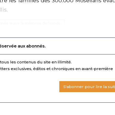
tre les familles des 300.000 Mosellans éva
lis.
inée ravive la mémoire de l’exode
réservée aux abonnés.
ous les contenus du site en illimité.
tters exclusives, éditos et chroniques en avant-première
S'abonner pour lire la sui