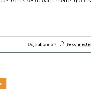
cués et les 48 départements qui les
Déjà abonné ?
Se connecter
te