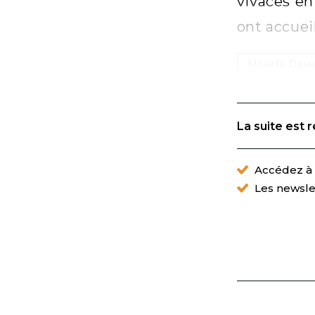
vivaces en
ont accueil
Moselle Dérac
La suite est 
Accédez à t
Les newsle