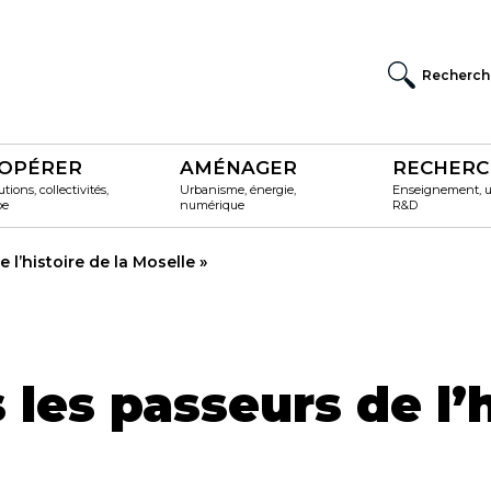
Recherch
OPÉRER
AMÉNAGER
RECHERC
utions, collectivités,
Urbanisme, énergie,
Enseignement, un
pe
numérique
R&D
l’histoire de la Moselle »
es passeurs de l’h