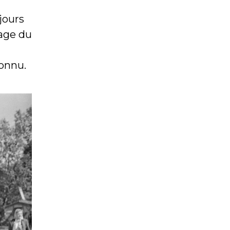
jours
nage du
onnu.