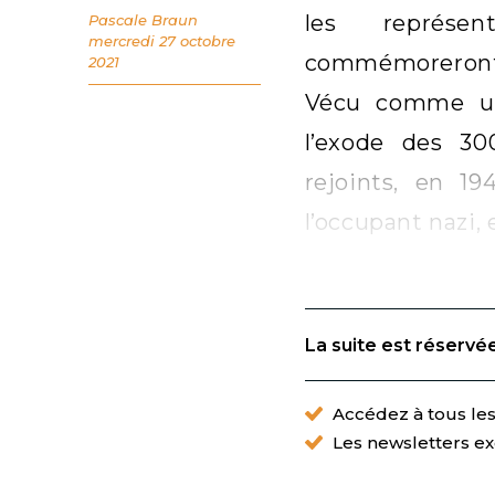
les représe
Pascale Braun
mercredi 27 octobre
commémoreront
2021
Vécu comme un 
l’exode des 30
rejoints, en 1
l’occupant nazi,
La suite est réservé
Accédez à tous les 
Les newsletters ex