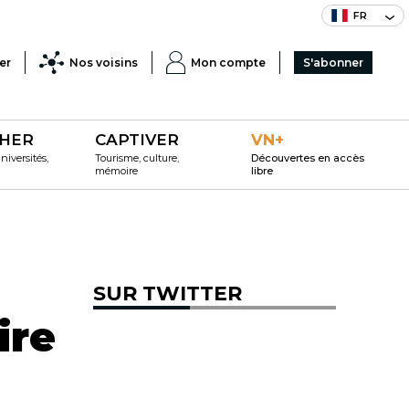
FR
er
Nos voisins
Mon compte
S'abonner
HER
CAPTIVER
VN+
iversités,
Tourisme, culture,
Découvertes en accès
mémoire
libre
SUR TWITTER
ire