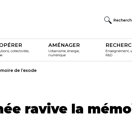
Recherch
OPÉRER
AMÉNAGER
RECHERC
utions, collectivités,
Urbanisme, énergie,
Enseignement, un
pe
numérique
R&D
émoire de l’exode
née ravive la mémo