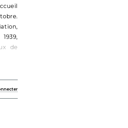
cueil
obre.
ation,
 1939,
eux de
onnecter