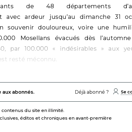
ntants de 48 départements d’ac
 avec ardeur jusqu’au dimanche 31 oct
souvenir douloureux, voire une humili
0.000 Mosellans évacués dès l’automne
940, par 100.000 « indésirables » aux y
 est resté méconnu.
e aux abonnés.
Déjà abonné ?
Se c
contenus du site en illimité.
clusives, éditos et chroniques en avant-première