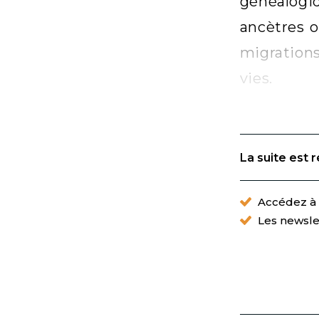
généalogi
ancètres o
migrations
vies.
La suite est 
Accédez à t
Les newsle