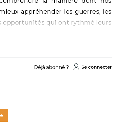
x comprendre la manière dont nos
mieux appréhender les guerres, les
s opportunités qui ont rythmé leurs
Déjà abonné ?
Se connecter
te