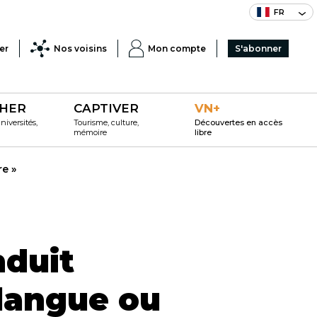
FR
er
Nos voisins
Mon compte
S'abonner
HER
CAPTIVER
VN+
iversités,
Tourisme, culture,
Découvertes en accès
mémoire
libre
re »
nduit
langue ou