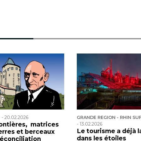
F
-
20.02.2026
GRANDE REGION - RHIN SU
rontières, matrices
-
13.02.2026
Le tourisme a déjà l
erres et berceaux
dans les étoiles
réconciliation