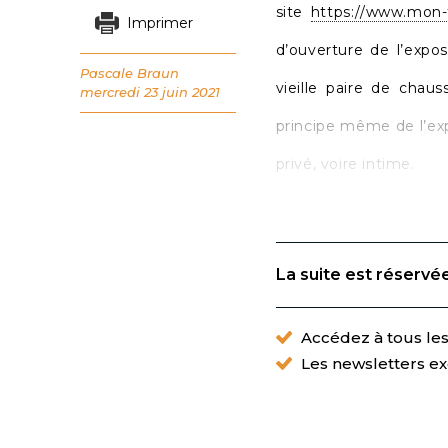
site
https://www.mon-t
Imprimer
d’ouverture de l’expos
Pascale Braun
vieille paire de chau
mercredi 23 juin 2021
principe même de l’expo
privé, voire intime.
La suite est réservé
Accédez à tous les 
Les newsletters ex