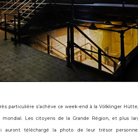
rès particulière s’achève ce week-end à la Völklinger Hütte
l mondial. Les citoyens de la Grande Région, et plus la
i auront téléchargé la photo de leur trésor personne