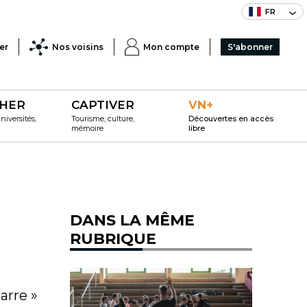
FR
er
Nos voisins
Mon compte
S'abonner
HER
CAPTIVER
VN+
iversités,
Tourisme, culture,
Découvertes en accès
mémoire
libre
DANS LA MÊME
RUBRIQUE
arre »