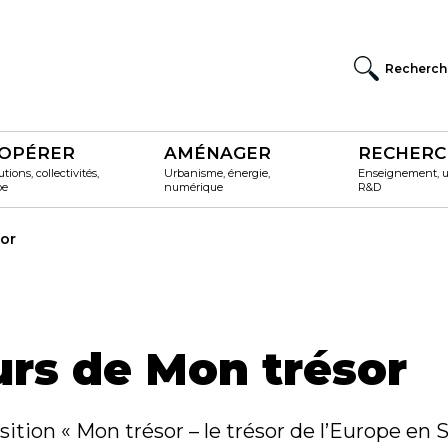
Recherch
OPÉRER
AMÉNAGER
RECHERC
utions, collectivités,
Urbanisme, énergie,
Enseignement, un
pe
numérique
R&D
sor
urs de Mon trésor
osition « Mon trésor – le trésor de l’Europe en S