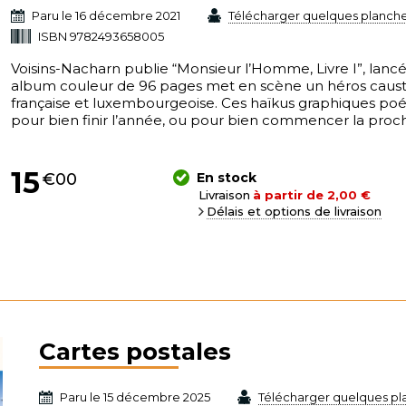
Télécharger quelques planche
Paru le 16 décembre 2021
ISBN 9782493658005
Voisins-Nacharn publie “Monsieur l’Homme, Livre I”, lancé
album couleur de 96 pages met en scène un héros causti
française et luxembourgeoise. Ces haïkus graphiques p
pour bien finir l’année, ou pour bien commencer la proc
15
€00
En stock
Livraison
à partir de 2,00 €
Délais et options de livraison
Cartes postales
Télécharger quelques pl
Paru le 15 décembre 2025