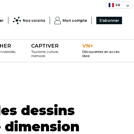
FR
er
Nos voisins
Mon compte
S'abonner
HER
CAPTIVER
VN+
iversités,
Tourisme, culture,
Découvertes en accès
mémoire
libre
les dessins
e dimension