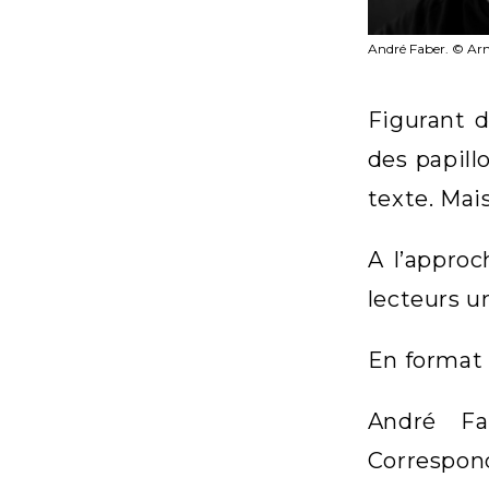
André Faber. © Ar
Figurant d
des papill
texte. Mai
A l’appro
lecteurs u
En format c
André Fa
Correspon