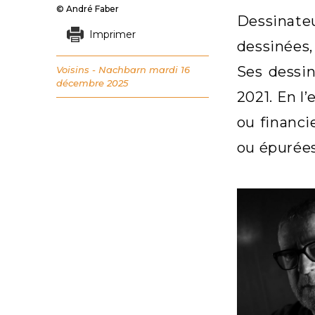
© André Faber
Dessinate
Imprimer
dessinées,
Ses dessin
Voisins - Nachbarn
mardi 16
décembre 2025
2021. En l
ou financ
ou épurées