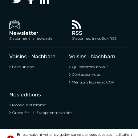
Newsletter
RSS
S’abonner à la newsletter
S’abonnez à nos flux RSS
Voisins - Nachbarn
Voisins - Nachbarn
Faire un don
Qui sommes-nous ?
Contactez-nous
Mentions légales et CGV
Nos éditions
Monsieur l'Homme
Grand Est - L'Europe entre voisins
Voisins - Nachbarn,
L’information libre et mitoyenne
En poursuivant votre navigation sur ce site, vous acceptez l'utilisation