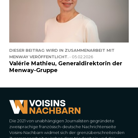
DIESER BEITRAG WIRD IN ZUSAMMENARBEIT MIT
MENWAY VERÖFFENTLICHT.
-
05.02.2026
Valérie Mathieu, Generaldirektorin der
Menway-Gruppe
Die 2021 von unabhängigen Journalisten gegründete
zweisprachige französisch-deutsche Nachrichtenseite
Voisins-Nachbarn widmet sich der grenzüberschreitenden