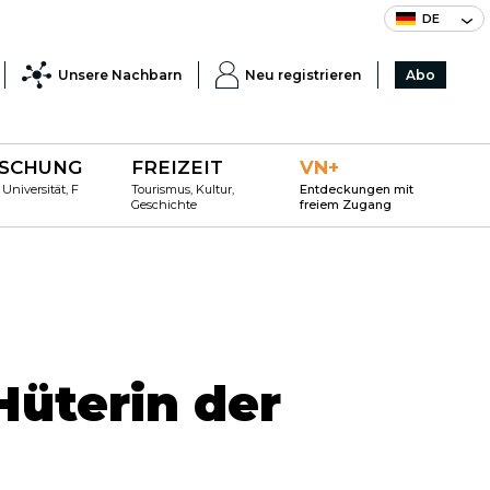
DE
Unsere Nachbarn
Neu registrieren
Abo
SCHUNG
FREIZEIT
VN+
 Universität, F
Tourismus, Kultur,
Entdeckungen mit
Geschichte
freiem Zugang
Hüterin der