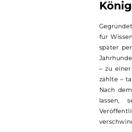
König
Gegründet 
für Wissen
später pe
Jahrhunder
– zu einer
zählte – t
Nach dem 
lassen, 
Veröffentl
verschwind