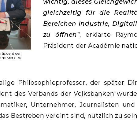
wichtig, dieses Gleichgewi
gleichzeitig für die Reali
Bereichen Industrie, Digita
zu öffnen"
, erklärte Raym
Präsident der Académie natio
äsident der
 de Metz .©
lige Philosophieprofessor, der später D
dent des Verbands der Volksbanken wurde
matiker, Unternehmer, Journalisten und
das Bestreben vereint sind, nützlich zu sein