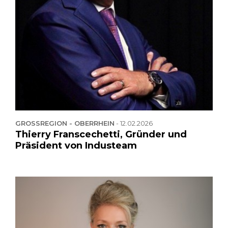
GROSSREGION - OBERRHEIN
-
12.02.2026
Thierry Franscechetti, Gründer und
Präsident von Industeam