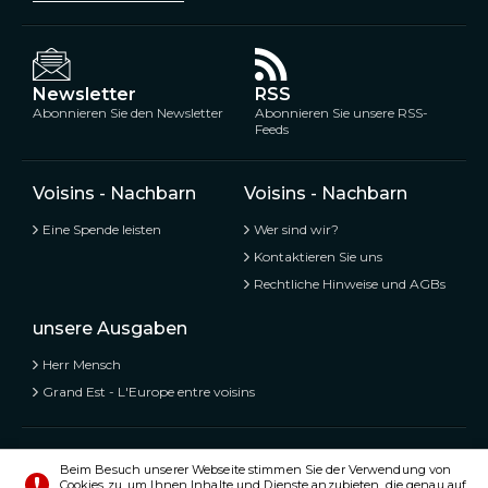
Newsletter
RSS
Abonnieren Sie den Newsletter
Abonnieren Sie unsere RSS-
Feeds
Voisins - Nachbarn
Voisins - Nachbarn
Eine Spende leisten
Wer sind wir?
Kontaktieren Sie uns
Rechtliche Hinweise und AGBs
unsere Ausgaben
Herr Mensch
Grand Est - L'Europe entre voisins
Voisins - Nachbarn,
Kostenlose und geteilte Informationen
Beim Besuch unserer Webseite stimmen Sie der Verwendung von
Cookies zu, um Ihnen Inhalte und Dienste anzubieten, die genau auf
© Alle Rechte vorbehalten 2020 - 2026