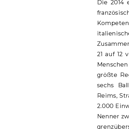
Die 2014 
französis
Kompeten
italienis
Zusammenf
21 auf 12 
Menschen 
größte Re
sechs Bal
Reims, Str
2.000 Ein
Nenner zwi
grenzübers