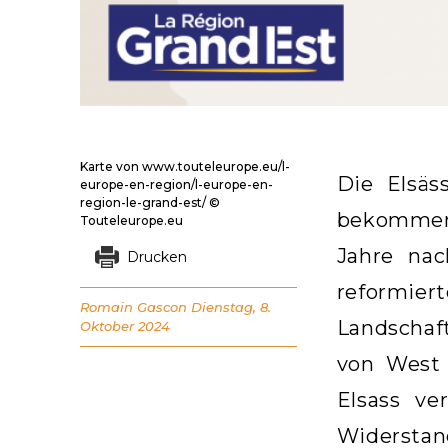
Karte von www.touteleurope.eu/l-
Die Elsäs
europe-en-region/l-europe-en-
region-le-grand-est/ ©
bekommen.
Touteleurope.eu
Jahre nac
Drucken
reformier
Romain Gascon
Dienstag, 8.
Landschaf
Oktober 2024
von West
Elsass ve
Widerstand