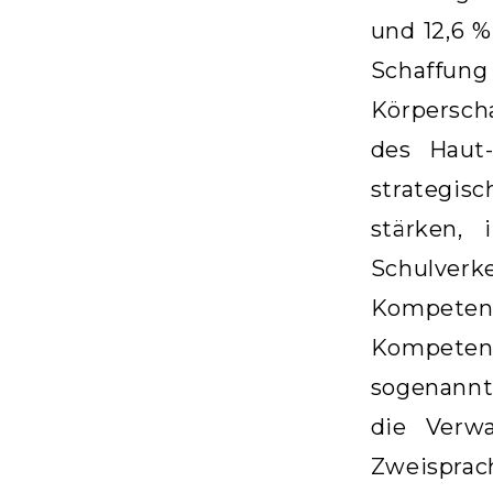
und 12,6 %
Schaffung
Körpersch
des Haut
strategis
stärken,
Schulver
Kompetenz
Kompetenz
sogenannt
die Verw
Zweisprach