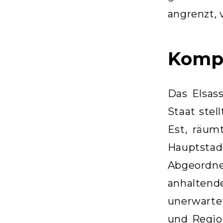
angrenzt, 
Kompr
Das Elsas
Staat ste
Est, räum
Hauptstad
Abgeordn
anhaltend
unerwarte
und Regio