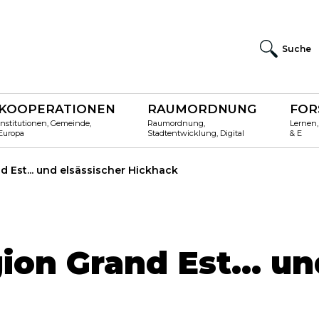
Suche
KOOPERATIONEN
RAUMORDNUNG
FOR
Institutionen, Gemeinde,
Raumordnung,
Lernen,
Europa
Stadtentwicklung, Digital
& E
 Est... und elsässischer Hickhack
on Grand Est... un