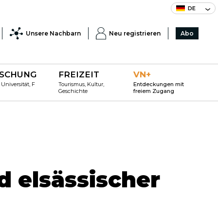
DE
Unsere Nachbarn
Neu registrieren
Abo
SCHUNG
FREIZEIT
VN+
 Universität, F
Tourismus, Kultur,
Entdeckungen mit
Geschichte
freiem Zugang
d elsässischer