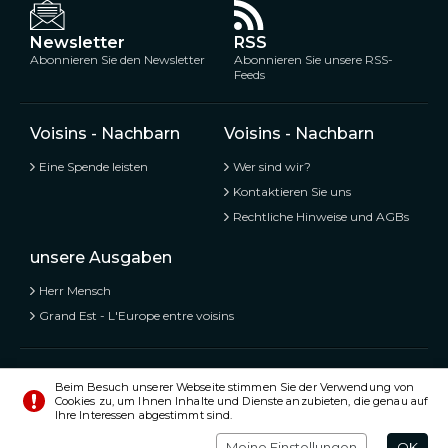
Newsletter
RSS
Abonnieren Sie den Newsletter
Abonnieren Sie unsere RSS-
Feeds
Voisins - Nachbarn
Voisins - Nachbarn
Eine Spende leisten
Wer sind wir?
Kontaktieren Sie uns
Rechtliche Hinweise und AGBs
unsere Ausgaben
Herr Mensch
Grand Est - L'Europe entre voisins
Voisins - Nachbarn,
Kostenlose und geteilte Informationen
Beim Besuch unserer Webseite stimmen Sie der Verwendung von
Cookies zu, um Ihnen Inhalte und Dienste anzubieten, die genau auf
© Alle Rechte vorbehalten 2020 - 2026
Ihre Interessen abgestimmt sind.
Einstellungen
Impressum
Meine Einstellungen
OK