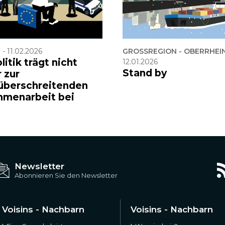
F
-
11.02.2026
GROSSREGION - OBERRHEI
litik trägt nicht
12.01.2026
Stand by
 zur
überschreitenden
menarbeit bei
Newsletter
Abonnieren Sie den Newsletter
Voisins - Nachbarn
Voisins - Nachbarn