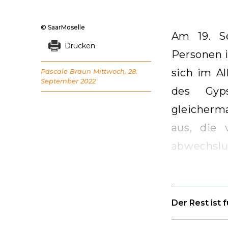
© SaarMoselle
Am 19. S
Drucken
Personen i
sich im A
Pascale Braun
Mittwoch, 28.
September 2022
des Gyps
gleicherm
aus, die 
abwechslu
Der Rest ist 