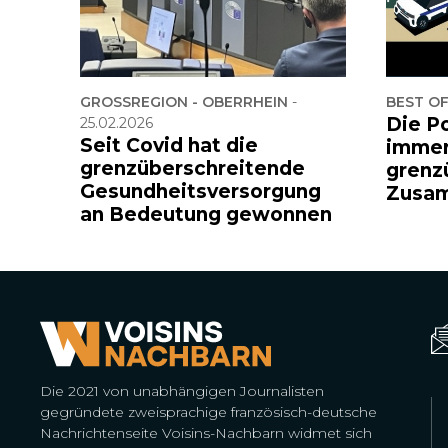
GROSSREGION - OBERRHEIN
-
BEST O
Die Po
25.02.2026
Seit Covid hat die
immer
grenzüberschreitende
grenz
Gesundheitsversorgung
Zusam
an Bedeutung gewonnen
Die 2021 von unabhängigen Journalisten
gegründete zweisprachige französisch-deutsche
Nachrichtenseite Voisins-Nachbarn widmet sich