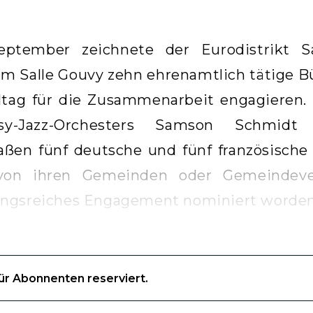
eptember zeichnete der Eurodistrikt S
m Salle Gouvy zehn ehrenamtlich tätige Bü
lltag für die Zusammenarbeit engagieren. 
y-Jazz-Orchesters Samson Schmidt 
aßen fünf deutsche und fünf französisch
von ihren Gemeinden oder Gemeindever
ngsreiches Engagement nominiert worden
für Abonnenten reserviert.