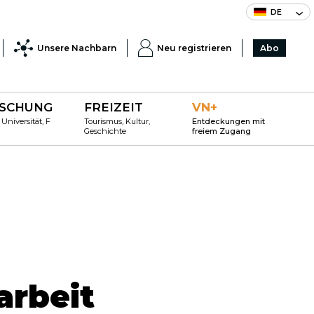
DE
Unsere Nachbarn
Neu registrieren
Abo
SCHUNG
FREIZEIT
VN+
 Universität, F
Tourismus, Kultur,
Entdeckungen mit
Geschichte
freiem Zugang
rbeit