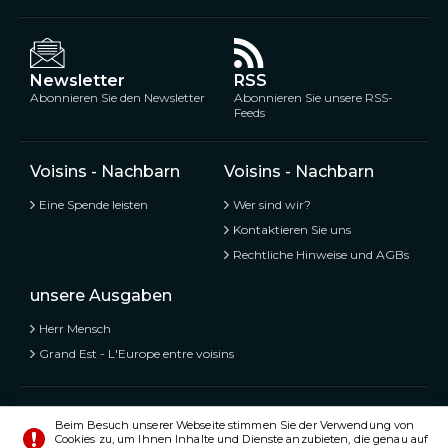
Newsletter
RSS
Abonnieren Sie den Newsletter
Abonnieren Sie unsere RSS-
Feeds
Voisins - Nachbarn
Voisins - Nachbarn
Eine Spende leisten
Wer sind wir?
Kontaktieren Sie uns
Rechtliche Hinweise und AGBs
unsere Ausgaben
Herr Mensch
Grand Est - L'Europe entre voisins
Voisins - Nachbarn,
Kostenlose und geteilte Informationen
Beim Besuch unserer Webseite stimmen Sie der Verwendung von
Cookies zu, um Ihnen Inhalte und Dienste anzubieten, die genau auf
© Alle Rechte vorbehalten 2020 - 2026