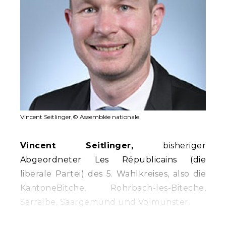
Vincent Seitlinger,© Assemblée nationale.
Vincent Seitlinger,
bisheriger
Abgeordneter Les Républicains (die
liberale Partei) des 5. Wahlkreises, also die
KantoneBitche, Rohrbach-les-Biteche,
Sarralbe, Saargemünd und Volmunster.