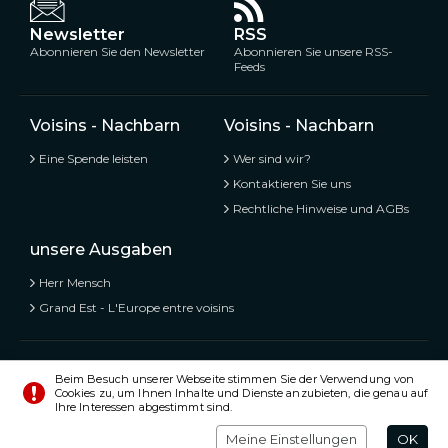
Newsletter
RSS
Abonnieren Sie den Newsletter
Abonnieren Sie unsere RSS-
Feeds
Voisins - Nachbarn
Voisins - Nachbarn
Eine Spende leisten
Wer sind wir?
Kontaktieren Sie uns
Rechtliche Hinweise und AGBs
unsere Ausgaben
Herr Mensch
Grand Est - L'Europe entre voisins
Voisins - Nachbarn,
Kostenlose und geteilte Informationen
Beim Besuch unserer Webseite stimmen Sie der Verwendung von
Cookies zu, um Ihnen Inhalte und Dienste anzubieten, die genau auf
© Alle Rechte vorbehalten 2020 - 2026
Ihre Interessen abgestimmt sind.
Einstellungen
Impressum
Meine Einstellungen
OK