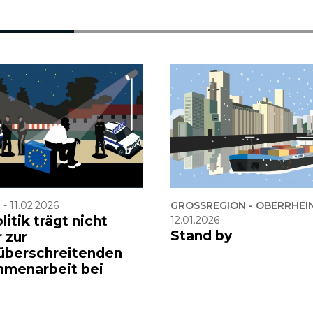
F
-
11.02.2026
GROSSREGION - OBERRHEI
litik trägt nicht
12.01.2026
Stand by
 zur
überschreitenden
menarbeit bei