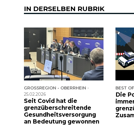
IN DERSELBEN RUBRIK
GROSSREGION - OBERRHEIN
-
BEST O
Die Po
25.02.2026
Seit Covid hat die
immer
grenzüberschreitende
grenz
Gesundheitsversorgung
Zusam
an Bedeutung gewonnen