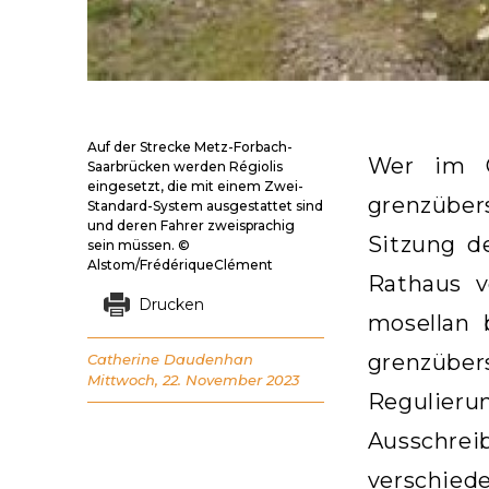
Auf der Strecke Metz-Forbach-
Wer im O
Saarbrücken werden Régiolis
eingesetzt, die mit einem Zwei-
grenzüber
Standard-System ausgestattet sind
und deren Fahrer zweisprachig
Sitzung d
sein müssen. ©
Alstom/FrédériqueClément
Rathaus v
Drucken
mosellan 
grenzüber
Catherine Daudenhan
Mittwoch, 22. November 2023
Regulier
Ausschrei
verschied