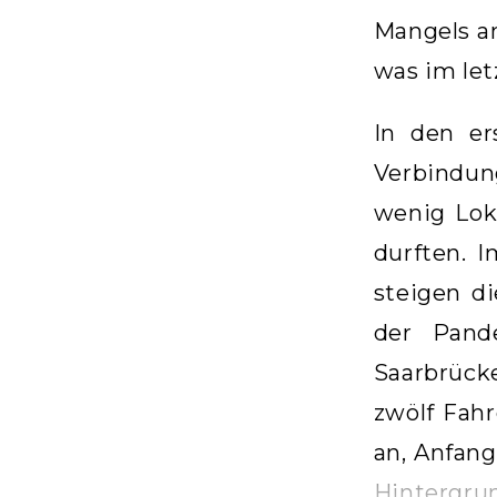
Mangels an
was im let
In den er
Verbindun
wenig Lok
durften. 
steigen d
der Pand
Saarbrück
zwölf Fah
an, Anfang
Hintergrun