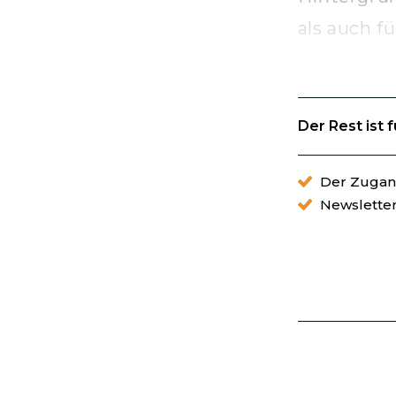
als auch 
Der Rest ist 
Der Zugang
Newslette