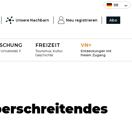
DE
Unsere Nachbarn
Neu registrieren
Abo
SCHUNG
FREIZEIT
VN+
 Universität, F
Tourismus, Kultur,
Entdeckungen mit
Geschichte
freiem Zugang
berschreitendes