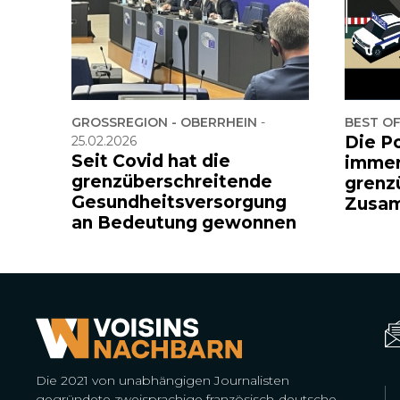
GROSSREGION - OBERRHEIN
-
BEST O
Die Po
25.02.2026
Seit Covid hat die
immer
grenzüberschreitende
grenz
Gesundheitsversorgung
Zusam
an Bedeutung gewonnen
Die 2021 von unabhängigen Journalisten
gegründete zweisprachige französisch-deutsche