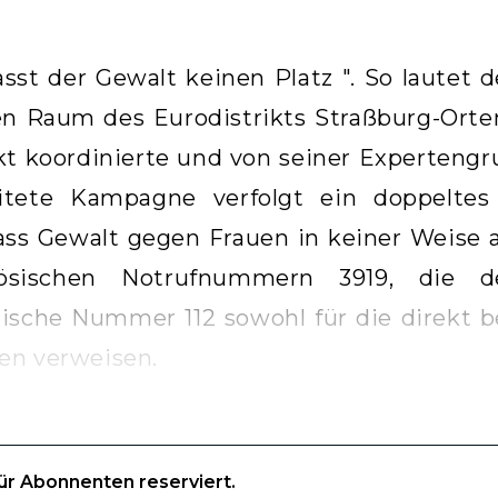
asst der Gewalt keinen Platz ". So lautet 
hen Raum des Eurodistrikts Straßburg-Orte
kt koordinierte und von seiner Expertengr
itete Kampagne verfolgt ein doppeltes Z
ss Gewalt gegen Frauen in keiner Weise ak
zösischen Notrufnummern 3919, die
ische Nummer 112 sowohl für die direkt be
en verweisen.
für Abonnenten reserviert.