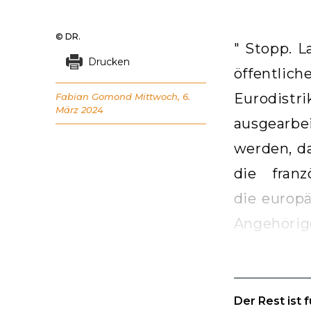
© DR.
" Stopp. L
Drucken
öffentlic
Eurodistri
Fabian Gomond
Mittwoch, 6.
März 2024
ausgearbe
werden, da
die fran
die europä
Angehörig
Der Rest ist 