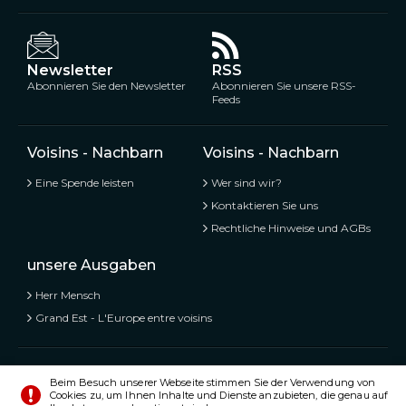
Newsletter
RSS
Abonnieren Sie den Newsletter
Abonnieren Sie unsere RSS-
Feeds
Voisins - Nachbarn
Voisins - Nachbarn
Eine Spende leisten
Wer sind wir?
Kontaktieren Sie uns
Rechtliche Hinweise und AGBs
unsere Ausgaben
Herr Mensch
Grand Est - L'Europe entre voisins
Voisins - Nachbarn,
Kostenlose und geteilte Informationen
Beim Besuch unserer Webseite stimmen Sie der Verwendung von
Cookies zu, um Ihnen Inhalte und Dienste anzubieten, die genau auf
© Alle Rechte vorbehalten 2020 - 2026