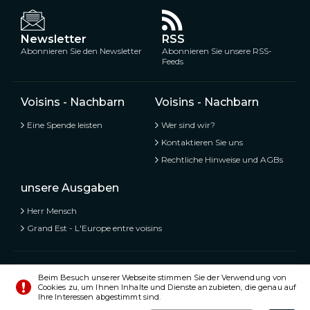
Newsletter
RSS
Abonnieren Sie den Newsletter
Abonnieren Sie unsere RSS-
Feeds
Voisins - Nachbarn
Voisins - Nachbarn
Eine Spende leisten
Wer sind wir?
Kontaktieren Sie uns
Rechtliche Hinweise und AGBs
unsere Ausgaben
Herr Mensch
Grand Est - L'Europe entre voisins
Voisins - Nachbarn,
Kostenlose und geteilte Informationen
Beim Besuch unserer Webseite stimmen Sie der Verwendung von
Cookies zu, um Ihnen Inhalte und Dienste anzubieten, die genau auf
© Alle Rechte vorbehalten 2020 - 2026
Ihre Interessen abgestimmt sind.
Einstellungen
Impressum