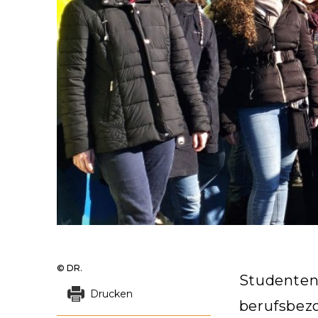
© DR.
Studenten
Drucken
berufsbez