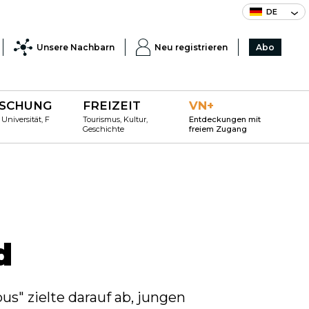
DE
Unsere Nachbarn
Neu registrieren
Abo
SCHUNG
FREIZEIT
VN+
 Universität, F
Tourismus, Kultur,
Entdeckungen mit
Geschichte
freiem Zugang
d
" zielte darauf ab, jungen