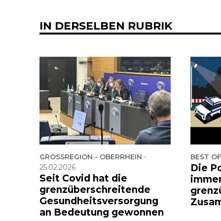
IN DERSELBEN RUBRIK
GROSSREGION - OBERRHEIN
-
BEST O
Die Po
25.02.2026
Seit Covid hat die
immer
grenzüberschreitende
grenz
Gesundheitsversorgung
Zusam
an Bedeutung gewonnen