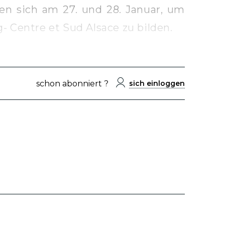
en sich am 27. und 28. Januar, um
 Centre et Sud Alsace zu bilden.
schon abonniert ?
sich einloggen