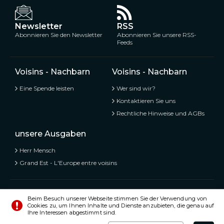
Newsletter
RSS
Abonnieren Sie den Newsletter
Abonnieren Sie unsere RSS-
Feeds
Voisins - Nachbarn
Voisins - Nachbarn
Eine Spende leisten
Wer sind wir?
Kontaktieren Sie uns
Rechtliche Hinweise und AGBs
unsere Ausgaben
Herr Mensch
Grand Est - L'Europe entre voisins
Voisins - Nachbarn,
Kostenlose und geteilte Informationen
Beim Besuch unserer Webseite stimmen Sie der Verwendung von
Cookies zu, um Ihnen Inhalte und Dienste anzubieten, die genau auf
© Alle Rechte vorbehalten 2020 - 2026
Ihre Interessen abgestimmt sind.
Einstellungen
Impressum