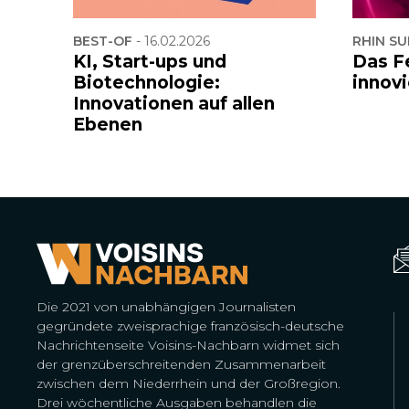
BEST-OF
-
16.02.2026
RHIN SU
KI, Start-ups und
Das Fe
Biotechnologie:
innov
Innovationen auf allen
Ebenen
Die 2021 von unabhängigen Journalisten
gegründete zweisprachige französisch-deutsche
Nachrichtenseite Voisins-Nachbarn widmet sich
der grenzüberschreitenden Zusammenarbeit
zwischen dem Niederrhein und der Großregion.
Drei wöchentliche Ausgaben behandlen die