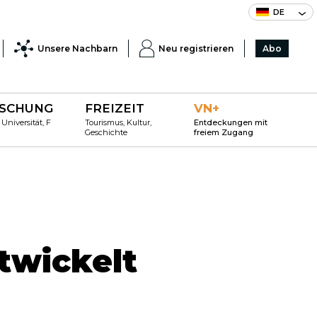
DE
Unsere Nachbarn
Neu registrieren
Abo
SCHUNG
FREIZEIT
VN+
 Universität, F
Tourismus, Kultur,
Entdeckungen mit
Geschichte
freiem Zugang
twickelt