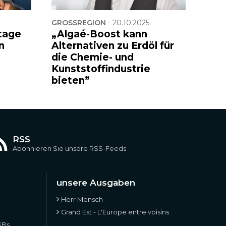
GROSSREGION
-
20.10.2025
tage
„Algaé-Boost kann
n
Alternativen zu Erdöl für
die Chemie- und
Kunststoffindustrie
bieten”
RSS
Abonnieren Sie unsere RSS-Feeds
unsere Ausgaben
Herr Mensch
Grand Est - L'Europe entre voisins
GBs