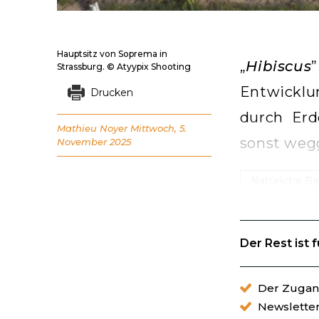
Hauptsitz von Soprema in
„
Hibiscus
Strassburg. © Atyypix Shooting
Entwickl
Drucken
durch Erd
Mathieu Noyer
Mittwoch, 5.
sonst weg
November 2025
Natürliche Ba
Der Rest ist 
Der Zugang
Newslette