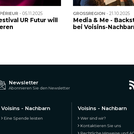
PÉRIEUR
-
05.11.2025
GROSSREGION
-
21.10.2025
stival UR Futur will
Media & Me - Backs
ieren
bei Voisins-Nachbar
Newsletter
Abonnieren Sie den Newsletter
Voisins - Nachbarn
Voisins - Nachbarn
Eine Spende leisten
Wer sind wir?
Kontaktieren Sie uns
Rechtliche Hinweise und A