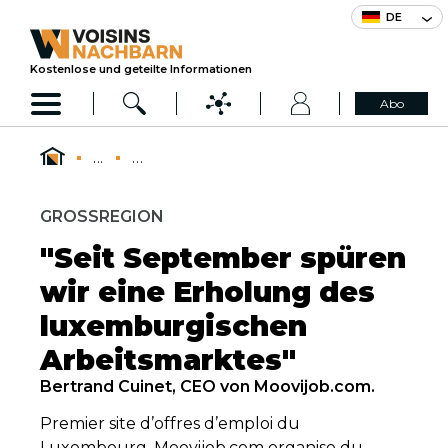
DE
Kostenlose und geteilte Informationen
Abo
...
...
GROSSREGION
"Seit September spüren
wir eine Erholung des
luxemburgischen
Arbeitsmarktes"
Bertrand Cuinet, CEO von Moovijob.com.
Premier site d’offres d’emploi du
Luxembourg, Moovijob.com organise du