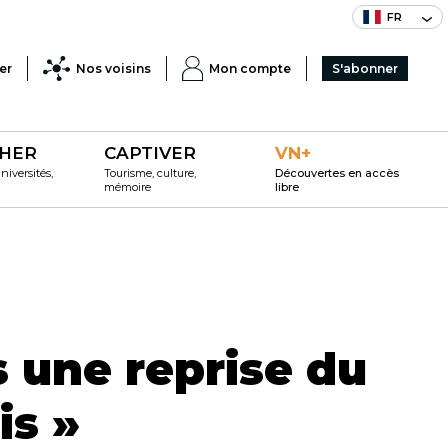
FR
er
Nos voisins
Mon compte
S'abonner
HER
CAPTIVER
VN+
iversités,
Tourisme, culture,
Découvertes en accès
mémoire
libre
 une reprise du
is »