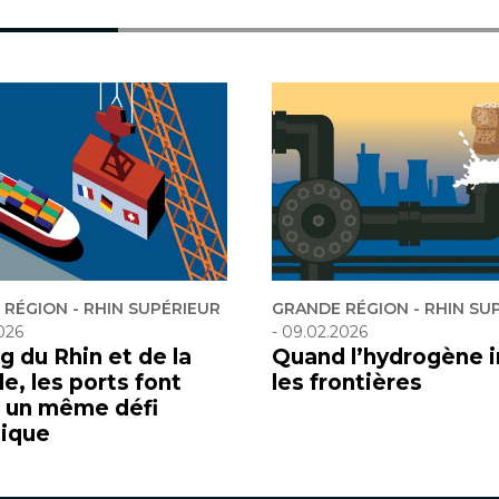
RÉGION - RHIN SUPÉRIEUR
GRANDE RÉGION - RHIN SU
026
-
09.02.2026
g du Rhin et de la
Quand l’hydrogène i
e, les ports font
les frontières
à un même défi
tique