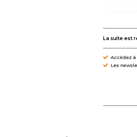
Moovijob pren
La suite est 
Accédez à t
Les newsle