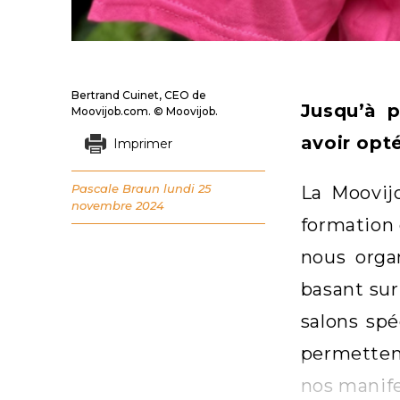
Bertrand Cuinet, CEO de
Jusqu’à p
Moovijob.com. © Moovijob.
avoir opt
Imprimer
Pascale Braun
lundi 25
La Moovij
novembre 2024
formation 
nous orga
basant sur
salons sp
permettent
nos manife