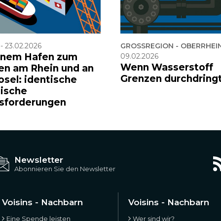
-
23.02.2026
GROSSREGION - OBERRHEI
inem Hafen zum
09.02.2026
Wenn Wasserstoff
en am Rhein und an
Grenzen durchdring
osel: identische
tische
sforderungen
Newsletter
Abonnieren Sie den Newsletter
Voisins - Nachbarn
Voisins - Nachbarn
Eine Spende leisten
Wer sind wir?