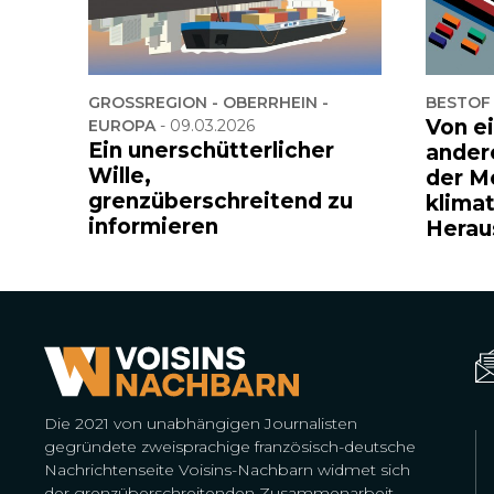
GROSSREGION - OBERRHEIN -
BESTOF
Von e
EUROPA
-
09.03.2026
Ein unerschütterlicher
ander
Wille,
der M
grenzüberschreitend zu
klima
informieren
Herau
Die 2021 von unabhängigen Journalisten
gegründete zweisprachige französisch-deutsche
Nachrichtenseite Voisins-Nachbarn widmet sich
der grenzüberschreitenden Zusammenarbeit