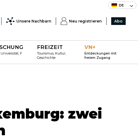
DE
Unsere Nachbarn
Neu registrieren
Abo
SCHUNG
FREIZEIT
VN+
 Universität, F
Tourismus, Kultur,
Entdeckungen mit
Geschichte
freiem Zugang
xemburg: zwei
n