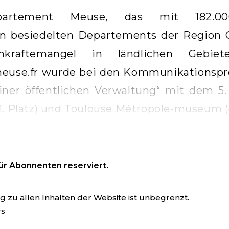
artement Meuse, das mit 182.
n besiedelten Departements der Region G
kräftemangel in ländlichen Gebiet
meuse.fr wurde bei den Kommunikationspre
ner öffentlichen Verwaltung“ mit dem 5. 
1. Platz) und Toulouse Métropole-museum (4
für Abonnenten reserviert.
 zu allen Inhalten der Website ist unbegrenzt.
rs