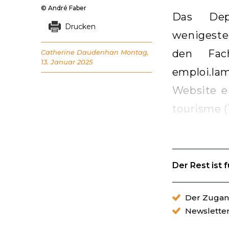
© André Faber
Das Dep
Drucken
wenigeste
den Fach
Catherine Daudenhan
Montag,
13. Januar 2025
emploi.la
Website ei
tourisme (
Der Rest ist 
Der Zugang
Newslette