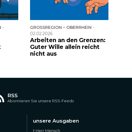
N
-
GROSSREGION – OBERRHEIN
-
02.02.2026
Arbeiten an den Grenzen:
t
Guter Wille allein reicht
nicht aus
RSS
Abonnieren Sie unsere RSS-Feeds
unsere Ausgaben
Herr Mensch