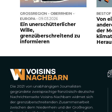
GROSSREGION - OBERRHEIN -
BESTOF
Von e
EUROPA
-
09.03.2026
Ein unerschütterlicher
ander
Wille,
der M
grenzüberschreitend zu
klima
informieren
Herau
Die 2021 von unabhängigen Journalisten
gegründete zweisprachige französisch-deutsche
Nachrichtenseite Voisins-Nachbarn widmet sich
der grenzüberschreitenden Zusammenarbeit
zwischen dem Niederrhein und der Großregion.