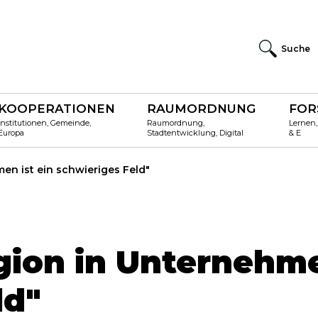
Suche
KOOPERATIONEN
RAUMORDNUNG
FOR
Institutionen, Gemeinde,
Raumordnung,
Lernen,
Europa
Stadtentwicklung, Digital
& E
en ist ein schwieriges Feld"
gion in Unternehme
ld"