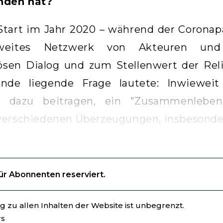
nden hat?
Start im Jahr 2020 – während der Coronap
nweites Netzwerk von Akteuren und
giösen Dialog und zum Stellenwert der Rel
nde liegende Frage lautete: Inwieweit 
k dazu beitragen, ein "Zusammenlebe
verschiedenen Überzeugungen, insbesonde
für Abonnenten reserviert.
 zu allen Inhalten der Website ist unbegrenzt.
rs