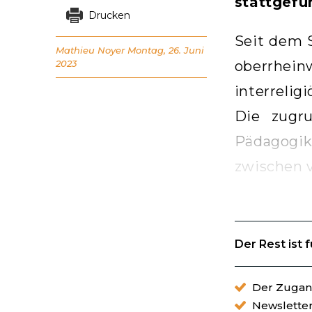
stattgefu
Drucken
Seit dem 
Mathieu Noyer
Montag, 26. Juni
2023
oberrhei
interreli
Die zugru
Pädagogi
zwischen 
Der Rest ist 
Der Zugang
Newslette