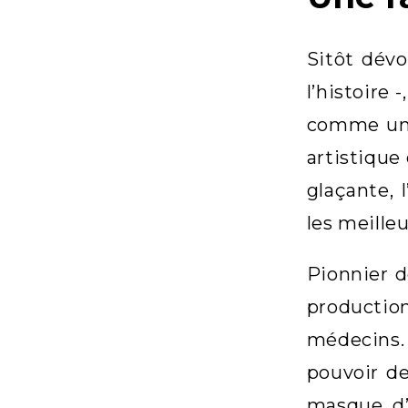
Sitôt dévo
l’histoire 
comme une 
artistique 
glaçante, 
les meille
Pionnier d
production
médecins. 
pouvoir de
masque d’