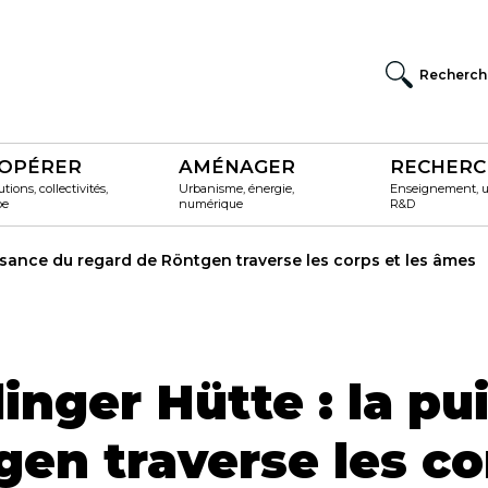
Recherch
OPÉRER
AMÉNAGER
RECHERC
utions, collectivités,
Urbanisme, énergie,
Enseignement, un
pe
numérique
R&D
issance du regard de Röntgen traverse les corps et les âmes
inger Hütte : la pu
en traverse les co