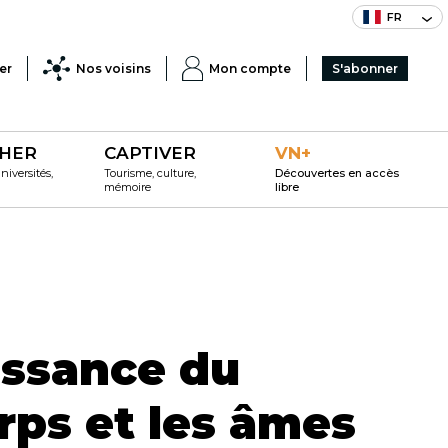
FR
er
Nos voisins
Mon compte
S'abonner
HER
CAPTIVER
VN+
iversités,
Tourisme, culture,
Découvertes en accès
mémoire
libre
issance du
rps et les âmes