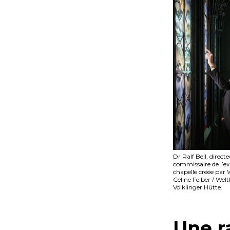
Dr Ralf Beil, direct
commissaire de l’ex
chapelle créée par
Celine Felber / Wel
Völklinger Hütte.
Une r