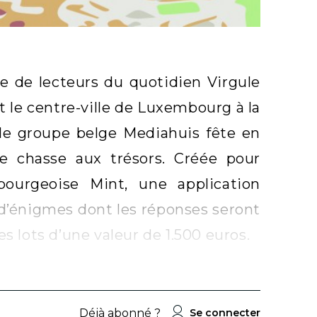
de lecteurs du quotidien Virgule
t le centre-ville de Luxembourg à la
 le groupe belge Mediahuis fête en
ne chasse aux trésors. Créée pour
ourgeoise Mint, une application
 d’énigmes dont les réponses seront
s lots d’une valeur de 1.500 euros.
Déjà abonné ?
Se connecter