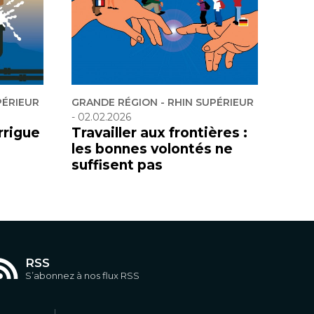
PÉRIEUR
GRANDE RÉGION - RHIN SUPÉRIEUR
-
02.02.2026
rrigue
Travailler aux frontières :
les bonnes volontés ne
suffisent pas
RSS
S’abonnez à nos flux RSS