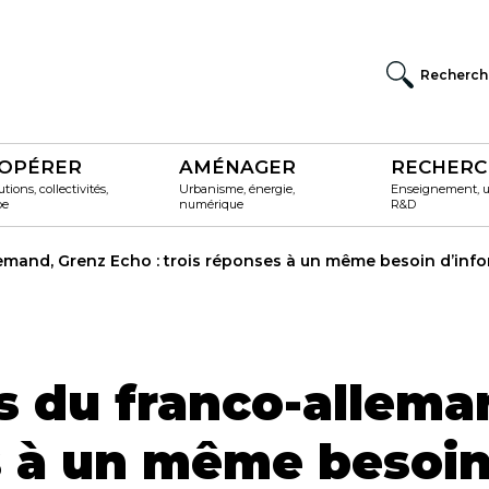
Recherch
OPÉRER
AMÉNAGER
RECHERC
utions, collectivités,
Urbanisme, énergie,
Enseignement, un
pe
numérique
R&D
lemand, Grenz Echo : trois réponses à un même besoin d’info
rs du franco-allema
es à un même besoi