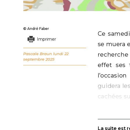
© André Faber
Ce samedi
Imprimer
se muera e
recherche 
Pascale Braun
lundi 22
septembre 2025
effet ses
l’occasio
guidera le
cachées su
La suite est 