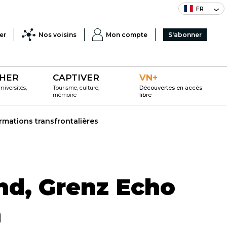
FR
er
Nos voisins
Mon compte
S'abonner
HER
CAPTIVER
VN+
iversités,
Tourisme, culture,
Découvertes en accès
mémoire
libre
rmations transfrontalières
nd, Grenz Echo
n