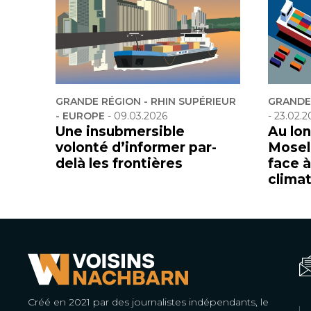
GRANDE RÉGION - RHIN SUPÉRIEUR
GRANDE 
- EUROPE
-
09.03.2026
-
23.02.2
Une insubmersible
Au lon
volonté d’informer par-
Mosell
delà les frontières
face 
clima
Créé en 2021 par des journalistes indépendants, le