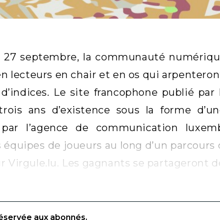
 27 septembre, la communauté numérique 
n lecteurs en chair et en os qui arpenteron
d’indices. Le site francophone publié par
 trois ans d’existence sous la forme d’u
n par l’agence de communication luxemb
s équipes de joueurs au long d’un parcours
r Virgule.lu. Les gagnants se partageront de
réservée aux abonnés.