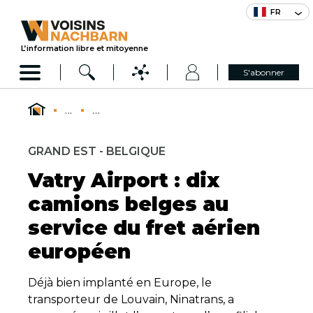
FR
L’information libre et mitoyenne
S'abonner
...
...
GRAND EST - BELGIQUE
Vatry Airport : dix
camions belges au
service du fret aérien
européen
Déjà bien implanté en Europe, le
transporteur de Louvain, Ninatrans, a