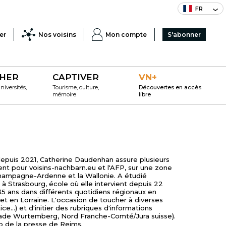
FR
er
Nos voisins
Mon compte
S'abonner
HER
CAPTIVER
VN+
iversités,
Tourisme, culture,
Découvertes en accès
mémoire
libre
epuis 2021, Catherine Daudenhan assure plusieurs
 pour voisins-nachbarn.eu et l'AFP, sur une zone
Champagne-Ardenne et la Wallonie. A étudié
me à Strasbourg, école où elle intervient depuis 22
e 35 ans dans différents quotidiens régionaux en
t en Lorraine. L'occasion de toucher à diverses
ce...) et d'initier des rubriques d'informations
/Bade Wurtemberg, Nord Franche-Comté/Jura suisse).
b de la presse de Reims.