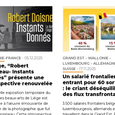
IE-FRANCE
-
05.12.2025
GRAND EST - WALLONIE -
LUXEMBOURG - ALLEMAGNE
ge, “Robert
SUISSE
-
17.11.2025
eau- Instants
Un salarié frontalie
s” présente une
entrant pour 60 sor
spective renouvelée
: le criant déséquil
lle exposition temporaire du
des flux transfronta
s beaux-arts de Liège est
ée à l'œuvre émouvante de
3.500 salariés frontaliers belg
e de la photographie que fut
luxembourgeois, allemands e
oisneau. Cette rétrospective
travaillent dans le Grand Est.