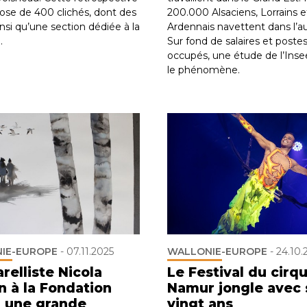
se de 400 clichés, dont des
200.000 Alsaciens, Lorrains e
insi qu’une section dédiée à la
Ardennais navettent dans l’au
.
Sur fond de salaires et poste
occupés, une étude de l’Insee
le phénomène.
IE-EUROPE
-
07.11.2025
WALLONIE-EUROPE
-
24.10.
relliste Nicola
Le Festival du cirq
n à la Fondation
Namur jongle avec 
: une grande
vingt ans