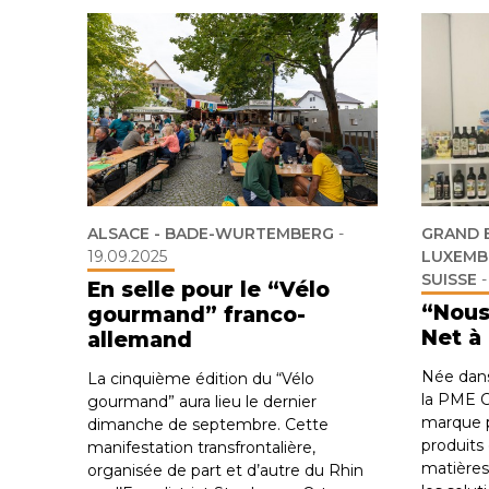
ALSACE - BADE-WURTEMBERG
-
GRAND E
19.09.2025
LUXEMB
SUISSE
En selle pour le “Vélo
“Nous
gourmand” franco-
Net à 
allemand
Née dans
La cinquième édition du “Vélo
la PME C
gourmand” aura lieu le dernier
marque p
dimanche de septembre. Cette
produits 
manifestation transfrontalière,
matières
organisée de part et d’autre du Rhin