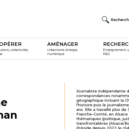
Recherch
OPÉRER
AMÉNAGER
RECHERC
utions, collectivités,
Urbanisme, énergie,
Enseignement, un
pe
numérique
R&D
Journaliste indépendante d
correspondances notamment
ne
géographique incluant la 
l'histoire puis le journalis
ans. Elle a travaillé plus d
han
Franche-Comté, en Alsace e
thématiques (politique, justi
transfrontalières (Alsace
Préside depuis 2022 le clu