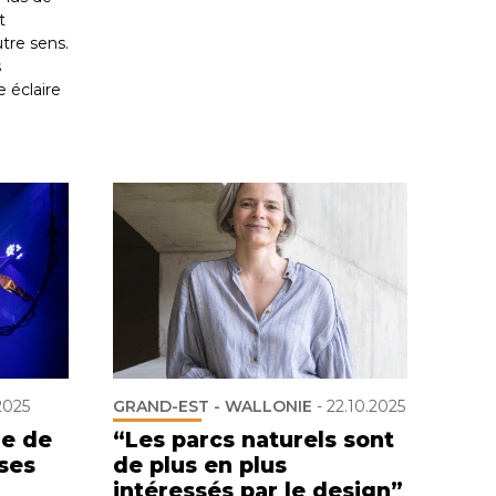
t
tre sens.
s
 éclaire
2025
GRAND-EST - WALLONIE
-
22.10.2025
ue de
“Les parcs naturels sont
ses
de plus en plus
intéressés par le design”