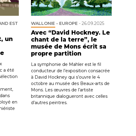
AND EST
WALLONIE - EUROPE
-
26.09.2025
Avec “David Hockney. Le
t, un
chant de la terre”, le
musée de Mons écrit sa
ce
propre partition
x
La symphonie de Mahler est le fil
c a été
conducteur de l’exposition consacrée
sélection
à David Hockney qui s’ouvre le 4
octobre au musée des Beaux-arts de
sement,
Mons. Les œuvres de l’artiste
 dans
britannique dialogueront avec celles
ployé en
d’autres peintres.
niériste