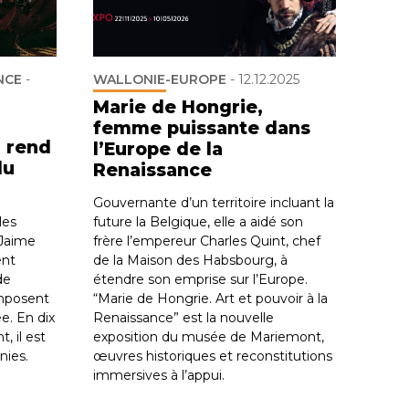
NCE
-
WALLONIE-EUROPE
-
12.12.2025
Marie de Hongrie,
femme puissante dans
 rend
l’Europe de la
du
Renaissance
Gouvernante d’un territoire incluant la
les
future la Belgique, elle a aidé son
 Jaime
frère l’empereur Charles Quint, chef
ent
de la Maison des Habsbourg, à
de
étendre son emprise sur l’Europe.
mposent
“Marie de Hongrie. Art et pouvoir à la
e. En dix
Renaissance” est la nouvelle
, il est
exposition du musée de Mariemont,
nies.
œuvres historiques et reconstitutions
immersives à l’appui.