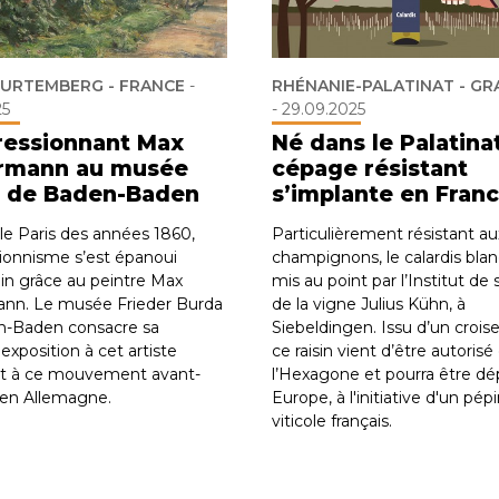
URTEMBERG - FRANCE
-
RHÉNANIE-PALATINAT - GR
25
-
29.09.2025
ressionnant Max
Né dans le Palatina
rmann au musée
cépage résistant
 de Baden-Baden
s’implante en Fran
le Paris des années 1860,
Particulièrement résistant au
sionnisme s’est épanoui
champignons, le calardis blan
in grâce au peintre Max
mis au point par l’Institut de 
nn. Le musée Frieder Burda
de la vigne Julius Kühn, à
n-Baden consacre sa
Siebeldingen. Issu d’un croi
exposition à cet artiste
ce raisin vient d’être autorisé
et à ce mouvement avant-
l’Hexagone et pourra être dé
 en Allemagne.
Europe, à l'initiative d'un pépi
viticole français.