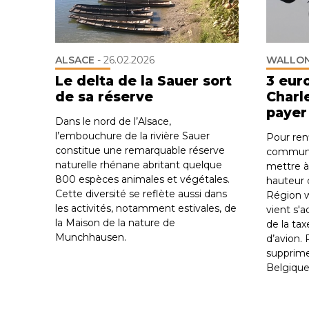
ALSACE
-
26.02.2026
WALLON
Le delta de la Sauer sort
3 eur
de sa réserve
Charle
payer
Dans le nord de l’Alsace,
l’embouchure de la rivière Sauer
Pour renf
constitue une remarquable réserve
commune
naturelle rhénane abritant quelque
mettre à 
800 espèces animales et végétales.
hauteur 
Cette diversité se reflète aussi dans
Région w
les activités, notamment estivales, de
vient s'a
la Maison de la nature de
de la tax
Munchhausen.
d’avion.
supprime
Belgique