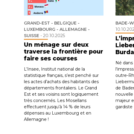
GRAND-EST - BELGIQUE -
BADE-W
LUXEMBOURG - ALLEMAGNE -
10.10.20
SUISSE
-
20.10.2025
L’imp
Un ménage sur deux
Liebe
traverse la frontière pour
Burda
faire ses courses
Né dans 
L’Insee, Institut national de la
l'impres
statistique français, s’est penché sur
outre-Rh
les actes d’achats des habitants des
Lieberma
départements frontaliers. Le Grand
de Bade
Est et ses voisins sont logiquement
nouvelle 
très concernés. Les Mosellans
majeur 
effectuent jusqu’à 14 % de leurs
gardiste
dépenses au Luxembourg et en
Allemagne !