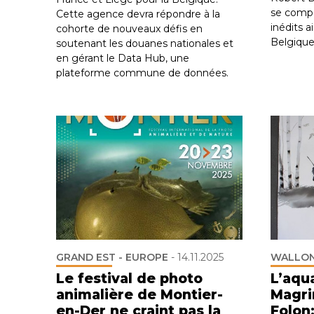
se compo
Cette agence devra répondre à la
inédits a
cohorte de nouveaux défis en
Belgique
soutenant les douanes nationales et
en gérant le Data Hub, une
plateforme commune de données.
GRAND EST - EUROPE
-
14.11.2025
WALLON
Le festival de photo
L’aqua
animalière de Montier-
Magri
en-Der ne craint pas la
Folon