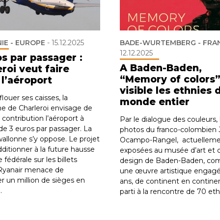
IE - EUROPE
-
15.12.2025
BADE-WURTEMBERG - FRA
12.12.2025
os par passager :
A Baden-Baden,
roi veut faire
“Memory of colors”
 l’aéroport
visible les ethnies 
louer ses caisses, la
monde entier
 de Charleroi envisage de
contribution l’aéroport à
Par le dialogue des couleurs, 
de 3 euros par passager. La
photos du franco-colombien
allonne s’y oppose. Le projet
Ocampo-Rangel, actuellem
dditionner à la future hausse
exposées au musée d’art et 
e fédérale sur les billets
design de Baden-Baden, co
 Ryanair menace de
une œuvre artistique engagé
r un million de sièges en
ans, de continent en continent
.
parti à la rencontre de 70 eth