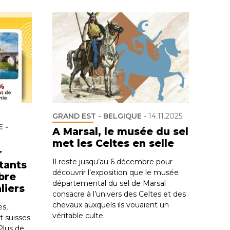
GRAND EST - BELGIQUE
-
14.11.2025
 -
A Marsal, le musée du sel
met les Celtes en selle
r
Il reste jusqu’au 6 décembre pour
tants
découvrir l’exposition que le musée
ibre
départemental du sel de Marsal
liers
consacre à l’univers des Celtes et des
chevaux auxquels ils vouaient un
es,
véritable culte.
t suisses
 Plus de