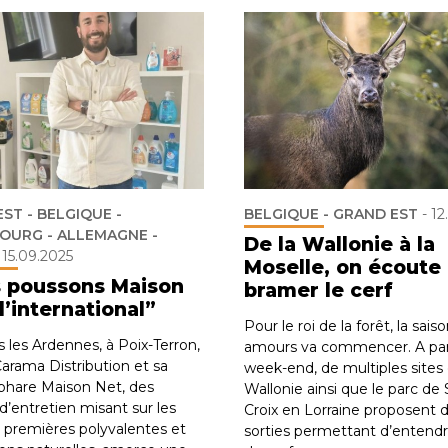
ST - BELGIQUE -
BELGIQUE - GRAND EST
-
12
OURG - ALLEMAGNE -
De la Wallonie à la
-
15.09.2025
Moselle, on écoute
 poussons Maison
bramer le cerf
l’international”
Pour le roi de la forêt, la sais
 les Ardennes, à Poix-Terron,
amours va commencer. A part
arama Distribution et sa
week-end, de multiples sites
hare Maison Net, des
Wallonie ainsi que le parc de 
d’entretien misant sur les
Croix en Lorraine proposent 
 premières polyvalentes et
sorties permettant d’entendre