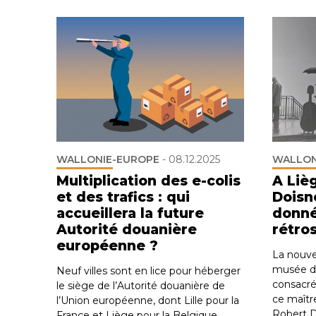
WALLONIE-EUROPE
-
08.12.2025
WALLON
Multiplication des e-colis
A Liè
et des trafics : qui
Doisn
accueillera la future
donné
Autorité douanière
rétro
européenne ?
La nouve
musée de
Neuf villes sont en lice pour héberger
consacr
le siège de l’Autorité douanière de
ce maîtr
l’Union européenne, dont Lille pour la
Robert D
France et Liège pour la Belgique.