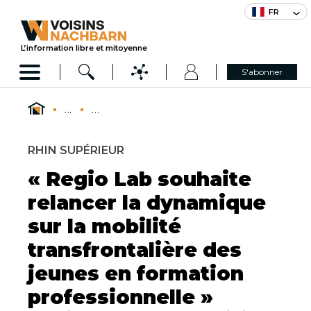
FR
L’information libre et mitoyenne
S'abonner
...
...
RHIN SUPÉRIEUR
« Regio Lab souhaite
relancer la dynamique
sur la mobilité
transfrontalière des
jeunes en formation
professionnelle »