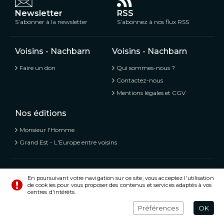
Newsletter
RSS
S’abonner à la newsletter
S’abonnez à nos flux RSS
Voisins - Nachbarn
Voisins - Nachbarn
Faire un don
Qui sommes-nous ?
Contactez-nous
Mentions légales et CGV
Nos éditions
Monsieur l'Homme
Grand Est - L'Europe entre voisins
Voisins - Nachbarn,
L’information libre et mitoyenne
En poursuivant votre navigation sur ce site, vous acceptez l'utilisation
de cookies pour vous proposer des contenus et services adaptés à vos
© Tous droits réservés 2020 - 2026
centres d'intérêts.
Préférences
Crédits
Préférences
OK