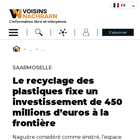
FR
L’information libre et mitoyenne
S'abonner
...
...
SAARMOSELLE
Le recyclage des
plastiques fixe un
investissement de 450
millions d’euros à la
frontière
Naguère considéré comme sinistré, l’espace