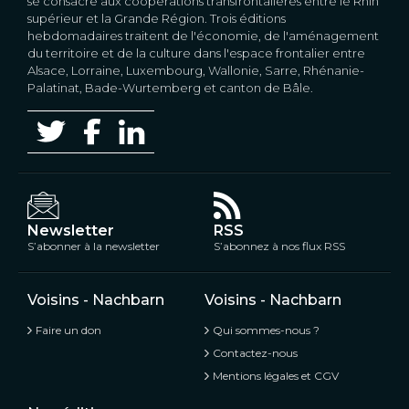
se consacre aux coopérations transfrontalières entre le Rhin
supérieur et la Grande Région. Trois éditions
hebdomadaires traitent de l'économie, de l'aménagement
du territoire et de la culture dans l'espace frontalier entre
Alsace, Lorraine, Luxembourg, Wallonie, Sarre, Rhénanie-
Palatinat, Bade-Wurtemberg et canton de Bâle.
Newsletter
RSS
S’abonner à la newsletter
S’abonnez à nos flux RSS
Voisins - Nachbarn
Voisins - Nachbarn
Faire un don
Qui sommes-nous ?
Contactez-nous
Mentions légales et CGV