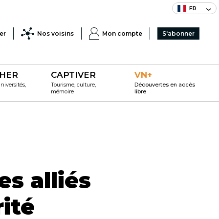
FR
er
Nos voisins
Mon compte
S'abonner
HER
CAPTIVER
VN+
iversités,
Tourisme, culture,
Découvertes en accès
mémoire
libre
s alliés
ité