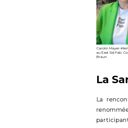
Carolin Mayer-Klein
au East Sid Fab. C
Braun .
La Sar
La rencon
renommée m
participan