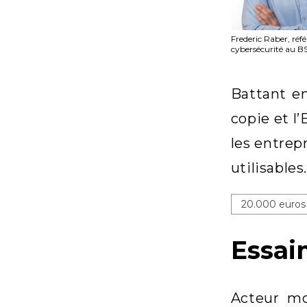
Frederic Raber, réf
cybersécurité au B
Battant en
copie et l
les entrep
utilisables
20.000 euros p
Essai
Acteur mo