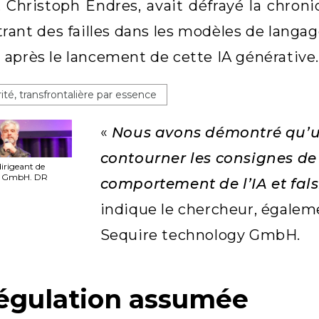
r. Christoph Endres, avait défrayé la chr
ant des failles dans les modèles de lang
après le lancement de cette IA générative
té, transfrontalière par essence
«
Nous avons démontré qu’u
contourner les consignes de 
irigeant de
gy GmbH. DR
comportement de l’IA et fal
indique le chercheur, égalem
Sequire technology GmbH.
égulation assumée