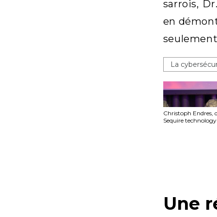
sarrois, D
en démontr
seulement 
La cybersécuri
Christoph Endres, d
Sequire technolo
Une r