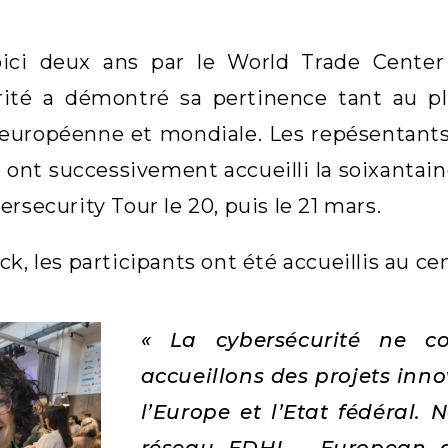
ici deux ans par le World Trade Center
rité a démontré sa pertinence tant au pla
é européenne et mondiale. Les repésentan
 ont successivement accueilli la soixantain
rsecurity Tour le 20, puis le 21 mars.
ck, les participants ont été accueillis au c
« La cybersécurité ne co
accueillons des projets inno
l’Europe et l’Etat fédéral.
réseau EDHI – European d