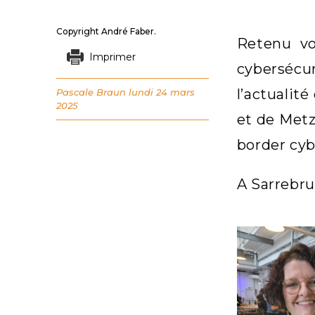
Copyright André Faber.
Retenu vo
Imprimer
cybersécu
l’actualit
Pascale Braun
lundi 24 mars
2025
et de Metz
border cybe
A Sarrebru