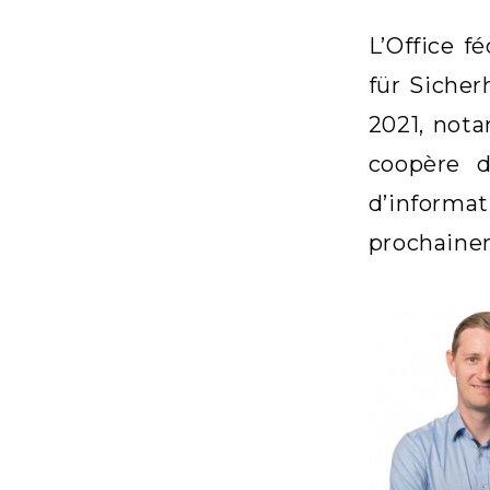
L’Office f
für Sicher
2021, nota
coopère d
d’informat
prochaine