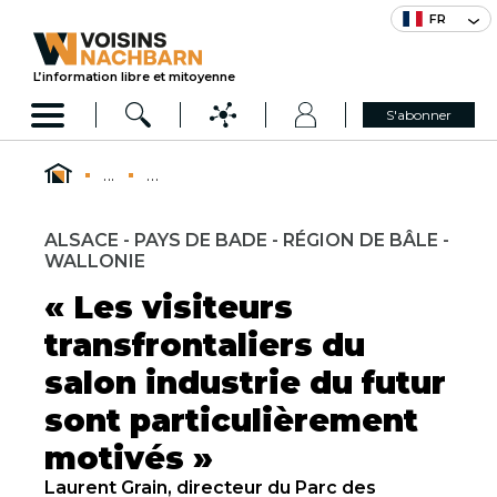
FR
L’information libre et mitoyenne
S'abonner
...
...
ALSACE - PAYS DE BADE - RÉGION DE BÂLE -
WALLONIE
« Les visiteurs
transfrontaliers du
salon industrie du futur
sont particulièrement
motivés »
Laurent Grain, directeur du Parc des