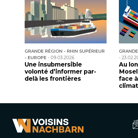
GRANDE RÉGION - RHIN SUPÉRIEUR
GRANDE 
- EUROPE
-
09.03.2026
-
23.02.2
Une insubmersible
Au lon
volonté d’informer par-
Mosell
delà les frontières
face 
clima