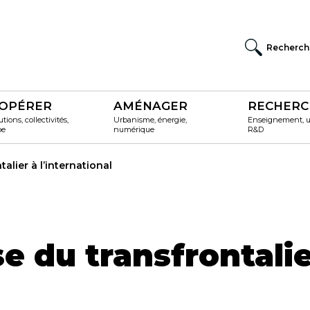
Recherch
OPÉRER
AMÉNAGER
RECHERC
utions, collectivités,
Urbanisme, énergie,
Enseignement, un
pe
numérique
R&D
lier à l’international
 du transfrontalie