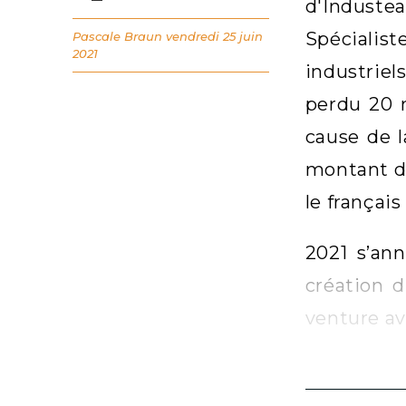
d'Industea
Spécialis
Pascale Braun
vendredi 25 juin
2021
industriel
perdu 20 m
cause de 
montant de
le françai
2021 s’ann
création d
venture av