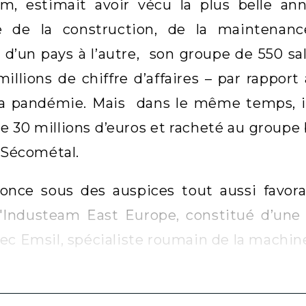
m, estimait avoir vécu la plus belle ann
te de la construction, de la maintenan
s d’un pays à l’autre, son groupe de 550 s
illions de chiffre d’affaires – par rapport
la pandémie. Mais dans le même temps, 
 30 millions d’euros et racheté au groupe b
s Sécométal.
once sous des auspices tout aussi favorab
'Industeam East Europe, constitué d’une u
ec Emsil, spécialiste roumain de la machine