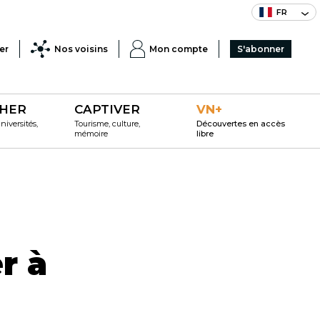
FR
er
Nos voisins
Mon compte
S'abonner
HER
CAPTIVER
VN+
iversités,
Tourisme, culture,
Découvertes en accès
mémoire
libre
r à